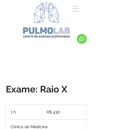
Exame: Raio X
430
Reais
1 h
1
R$ 430
brasileiros
Clínica de Medicina