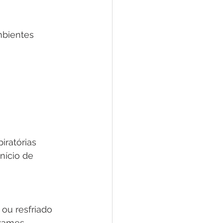
bientes 
ratórias 
ício de 
ou resfriado 
exames 