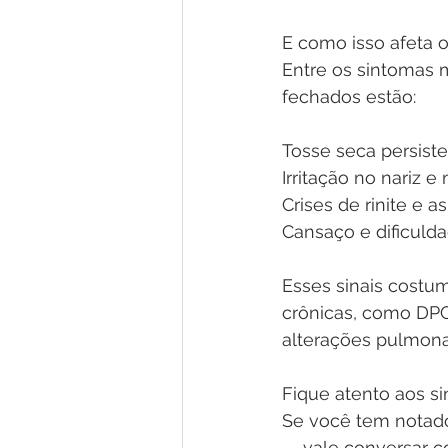
E como isso afeta 
Entre os sintomas 
fechados estão:
Tosse seca persist
Irritação no nariz e
Crises de rinite e 
Cansaço e dificulda
Esses sinais costu
crônicas, como DPO
alterações pulmon
Fique atento aos si
Se você tem notado
— vale conversar c