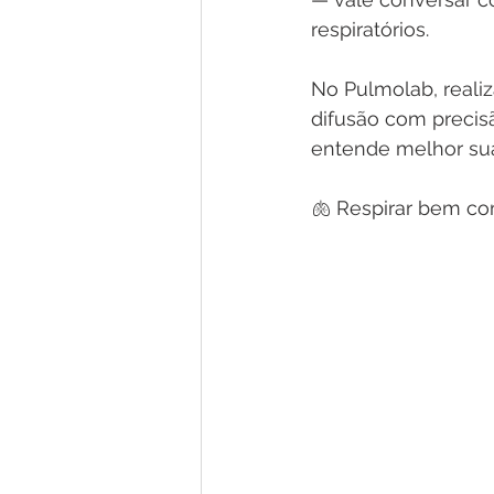
respiratórios.
No Pulmolab, reali
difusão com precisã
entende melhor su
🫁 Respirar bem co