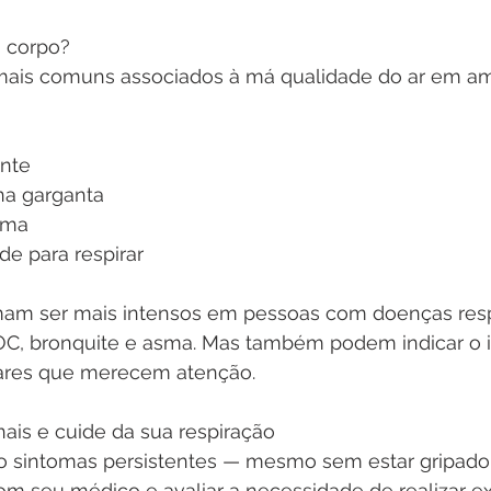
o corpo?
mais comuns associados à má qualidade do ar em am
ente
 na garganta
asma
de para respirar
mam ser mais intensos em pessoas com doenças respi
C, bronquite e asma. Mas também podem indicar o in
ares que merecem atenção.
nais e cuide da sua respiração
 sintomas persistentes — mesmo sem estar gripado 
om seu médico e avaliar a necessidade de realizar 