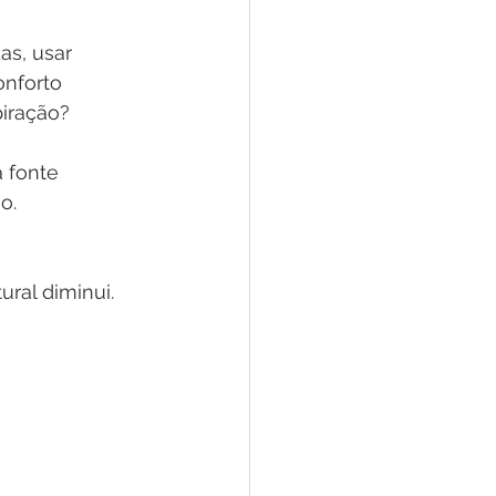
s, usar 
nforto 
piração?
 fonte 
o.
ral diminui. 