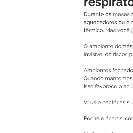
respirató
Durante os meses m
aquecedores ou o m
térmico. Mas você j
O ambiente domésti
invisível de riscos
Ambientes fechados
Quando mantemos a 
Isso favorece o acú
Vírus e bactérias s
Poeira e ácaros, c