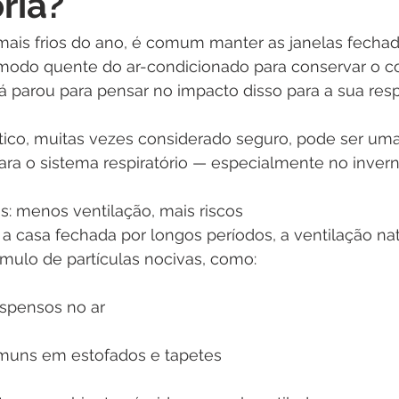
ria?
ais frios do ano, é comum manter as janelas fechada
odo quente do ar-condicionado para conservar o co
á parou para pensar no impacto disso para a sua res
co, muitas vezes considerado seguro, pode ser uma
 para o sistema respiratório — especialmente no invern
: menos ventilação, mais riscos
casa fechada por longos períodos, a ventilação natu
mulo de partículas nocivas, como:
uspensos no ar
omuns em estofados e tapetes