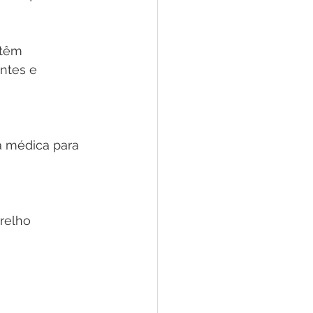
 têm 
ntes e 
a médica para 
relho 