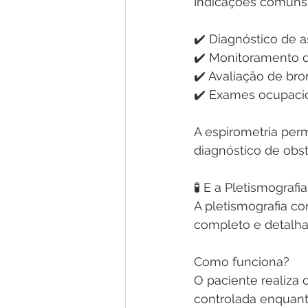
Indicações comuns 
✔️ Diagnóstico de 
✔️ Monitoramento 
✔️ Avaliação de bro
✔️ Exames ocupacio
A espirometria permi
diagnóstico de obst
🧪 E a Pletismografi
A pletismografia co
completo e detalha
Como funciona?
O paciente realiza
controlada enquant