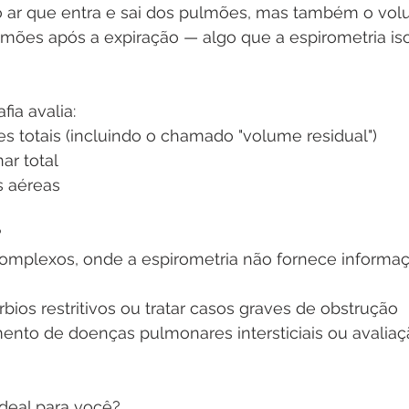
 ar que entra e sai dos pulmões, mas também o vol
ões após a expiração — algo que a espirometria is
ia avalia:
 totais (incluindo o chamado "volume residual")
r total
s aéreas
?
omplexos, onde a espirometria não fornece informa
úrbios restritivos ou tratar casos graves de obstrução
to de doenças pulmonares intersticiais ou avaliaç
ideal para você?