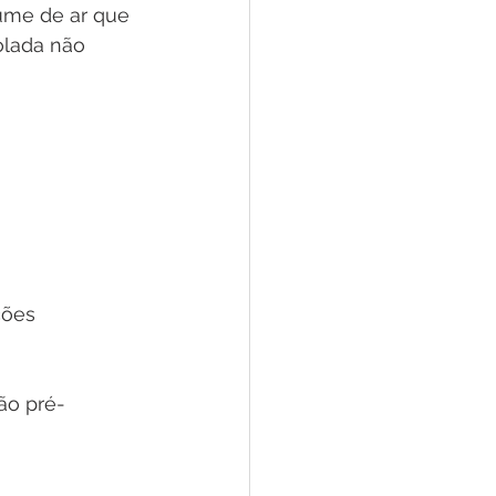
ume de ar que 
olada não 
ções 
ão pré-