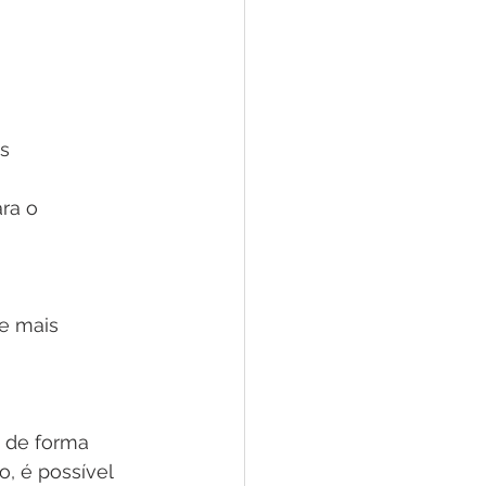
es
ra o 
e mais 
 de forma 
, é possível 