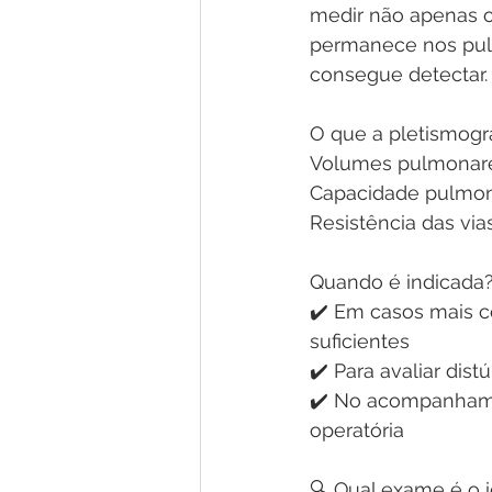
medir não apenas o
permanece nos pulm
consegue detectar.
O que a pletismograf
Volumes pulmonares
Capacidade pulmona
Resistência das via
Quando é indicada
✔️ Em casos mais c
suficientes
✔️ Para avaliar dist
✔️ No acompanhamen
operatória
🔍 Qual exame é o 